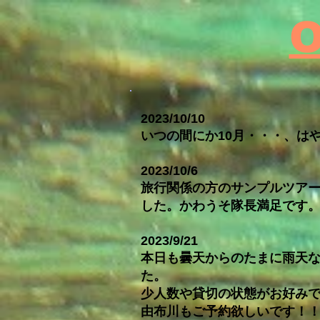
2023/10/10
いつの間にか10月・・・、は
2023/10/6
旅行関係の方のサンプルツア
した
。かわうそ隊長満足です
2023/9/21
本日も曇天からのたまに雨天
た。
少人数や貸切の状態がお好み
由布川もご予約欲しいです！