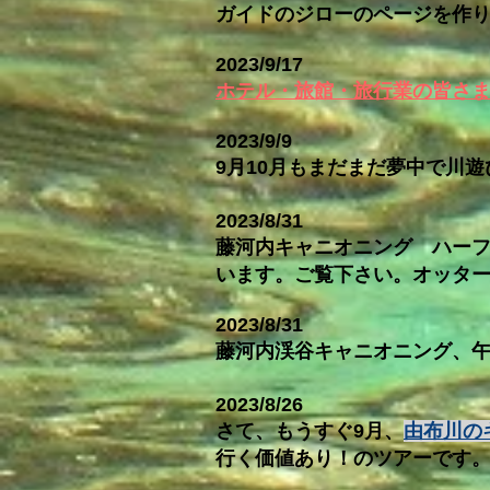
ガイドのジローのページを作
2023/9/17
ホテル・旅館・旅行業の皆さ
2023/9/9
9月10月もまだまだ夢中で川
2023/8/31
藤河内キャニオニング ハーフ
います。ご覧下さい。オッタ
2023/8/31
藤河内渓谷キャニオニング、
2023/8/26
さて、もうすぐ9月、
由布川の
行く価値あり！のツアーです