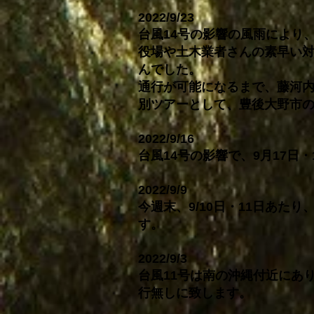
2022/9/23
台風14号の影響の風雨により
役場や土木業者さんの素早い対
んでした。
通行が可能になるまで、藤河
別ツアーとして、豊後大野市
2022/9/16
台風14号の影響で、9月17日
2022/9/9
今週末、9/10日・11日あ
す。
2022/9/3
台風11号は南の沖縄付近にあ
行無しに致します。