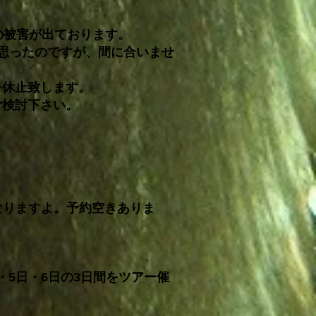
の被害が出ております。
思ったのですが、間に合いませ
を休止致します。
ご検討下さい。
なりますよ。予約空きありま
・5日・6日の3日間をツアー催