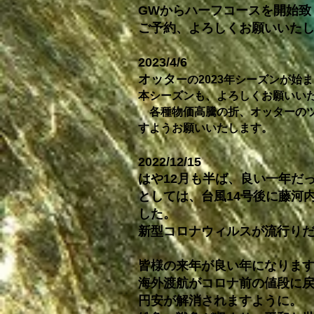
GWからハーフコースを開始致
​ご予約、よろしくお願いいた
2023/4/6
オッタ
ーの2023年シーズンが始
本シーズンも、よろしくお願いい
各種物価高騰の折、オッターのツ
すようお願いいたします。
2022/12/15
はや12月も半ば、良い一年だ
としては、台風14号後に藤河
した
。
新型
コロナウィルスが流行り
皆様の来年が良い年になりま
海外渡航がコロナ前の値段に
円安が解消されますように。