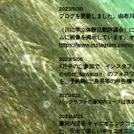
2023/5/30
ブログを更新しました。由布川
（川に学ぶ体験活動評議会）に
ムに画像を掲示しています。
https://www.instagram.com/p
2023/5/06
5月中のご参加で、インスタフ
@otter_kawauso
のフォロワー
を、予約時に”身長等の申告欄
2023/4/22
パックラフトの藤河内コースは現
2023/4/21
藤河内渓谷 キャニオニングコ
た。安全で楽しいキャニオニ