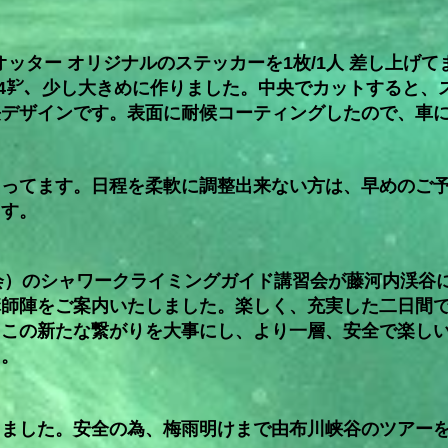
ッター オリジナルのステッカーを1枚/
1人 差し上げ
14㌢、少し大きめに作りました。中央でカットすると、
長デザインです。表面に耐候コーティングしたので、車
まってます。日程を柔軟に調整出来ない方は、早めのご
ます。
会）のシャワークライミングガイド講習会が藤河内渓谷
講師陣をご案内いたしました。楽しく、充実した二日間
。この新たな繋がりを大事にし、より一層、安全で楽し
た。
りました。安全の為、梅雨明けまで由布川峡谷のツアー