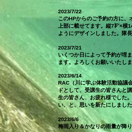
2023/7/22
このHPからのご予約の方に、オ
上部に載せてます。縦7㌢×横
ようにデザインしました。隊
2023/7/21
いくつか日によって予約が埋
ます。よろしくお願いいたし
2023/6/14
RAC（川に学ぶ体験活動協議
ドとして、受講生の皆さんと
生の皆さん、お疲れ様でした
い、と、思いを新たにしまし
2023/6/6
梅雨入り＆かなりの雨量が降