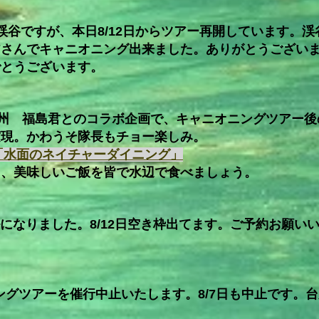
渓谷ですが、本日8/12日からツアー再開しています。
皆さんでキャニオニング出来ました。ありがとうござい
でとうございます。
九州 福島君とのコラボ企画で、キャニオニングツアー
実現。かわうそ隊長もチョー楽しみ。
ent「水面のネイチャーダイニング」
に、美味しいご飯を皆で水辺で食べましょう。
ルになりました。8/12日空き枠出てます。ご予約お願
ニングツアーを催行中止いたします。8/7日も中止です。