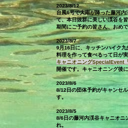
2023/8/12
台風6号で大雨が降った藤河内
て、本日抜群に美しい渓谷を
期間にご予約の皆さん、おめ
2023/8/7
9月16日に、キッチンハイク
料理を作って食べるって日が
キャニオニングSpecialEv
開催です。キャニオニング後
2023/8/6
8/12日の団体予約がキャンセ
す。
2023/8/5
8/6日の藤河内渓谷キャニオ
れ。