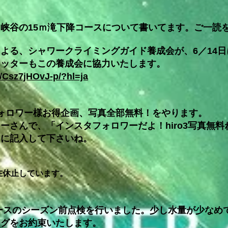
峡谷の15ｍ滝下降コースについて書いてます。ご一読
よる、シャワークライミングガイド養成会が、6／14
オッターもこの養成会に協力いたします。
/Csz7jHOvJ-p/?hl=ja
ォロワー様お得企画、写真全部無料！をやります。
さんで、「インスタフォロワーだよ！hiro3写真無
”に記入して下さいね。
在休止しています。
ースのシーズン前点検を行いました。少し水量が少なめ
ングをお約束いたします。