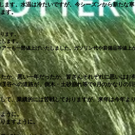
します。水温は冷たいですが、今シーズンから新たな寒
します。
まります。
たします。
アーも一部値上げいたしました。ガソリン代や装備品等値上
ったか、悪い一年だったか、皆さんそれぞれに思いはお
内渓谷への道路が、倒木・土砂崩れ等で9月のかなりの
だして、業績的には苦戦しておりますが、来年は今年よ
すように。
戻りますように。