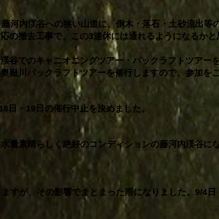
、藤河内渓谷への狭い山道に、倒木・落石・土砂流出等
応の撤去工事で、この3連休には通れるようになるかと
内渓谷でのキャニオニングツアー・パックラフトツアー
の奥嶽川パックラフトツアーを催行しますので、参加を
・18日・19日の催行中止を決めました。
たり、水量素晴らしく絶好のコンディションの藤河内渓谷に
りますが、その影響でまとまった雨になりました。9/4日