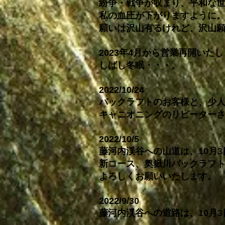
紛争・戦争が収まり、平和な
私の血圧が下がりますように
願いは沢山有るけれど、沢山
2023年4月から営業再開いた
しばし冬眠・・・。
2022/10/24
パックラフトのお客様と、少
​キャニオニングのリピーター
2022/10/5
藤河内渓谷への山道は、10月
新コース、奥嶽川パックラフト
よろしくお願いいたします。
2022/9/30
藤河内渓谷への道路は、10月