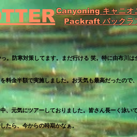
OTTER
Canyoning
キャニオ
Packraft
パックラ
やっ。防寒対策してます。まだ行ける 笑。特に由布川は
ーを料金半額で実施しました。お天気も最高だったので
。
な中、元気にツアーしておりました。皆さん長ーく泳い
でしたら、今からの時期かなぁ。
！