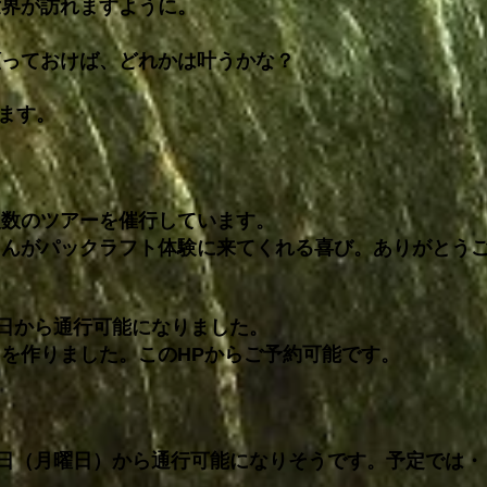
世界が訪れますように。
。
願っておけば、どれかは叶うかな？
します。
人数のツアーを催行しています。
さんがパックラフト体験に来てくれる喜び。ありがとう
3日から通行可能になりました。
を作りました。このHPからご予約可能です。
3日（月曜日）から通行可能になりそうです。予定では・