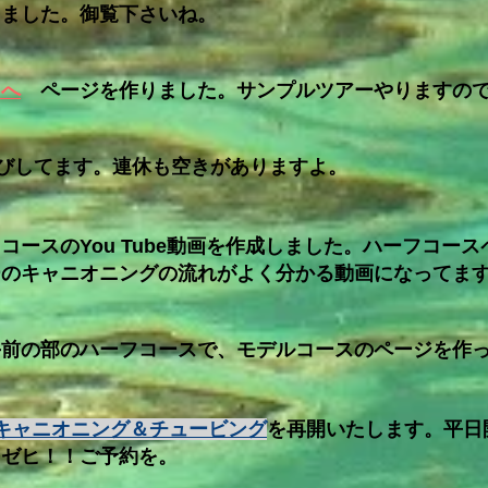
りました。御覧下さいね。
まへ
ページを作りました。サンプルツアーやりますので
遊びしてます。連休も空きがありますよ。
コースのYou Tube動画を作成しました。ハーフコー
ーのキャニオニングの流れがよく分かる動画になってま
午前の部のハーフコースで、モデルコースのページを作
キャニオニング＆チュービング
を再開いたします。平日
。ゼヒ！！ご予約を。