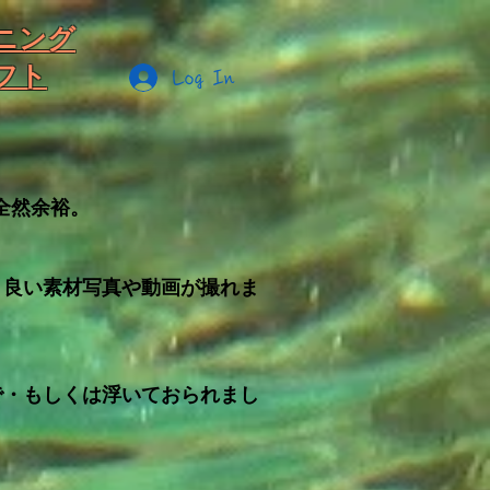
ニング
フト
Log In
全然余裕。
、良い素材写真や動画が撮れま
で・もしくは浮いておられまし